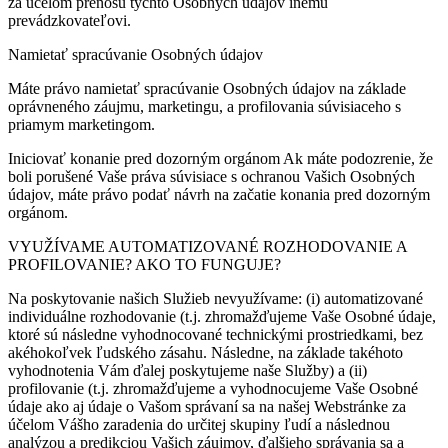
za účelom prenosu týchto Osobných údajov inému
prevádzkovateľovi.
Namietať spracúvanie Osobných údajov
Máte právo namietať spracúvanie Osobných údajov na základe
oprávneného záujmu, marketingu, a profilovania súvisiaceho s
priamym marketingom.
Iniciovať konanie pred dozorným orgánom Ak máte podozrenie, že
boli porušené Vaše práva súvisiace s ochranou Vašich Osobných
údajov, máte právo podať návrh na začatie konania pred dozorným
orgánom.
VYUŽÍVAME AUTOMATIZOVANÉ ROZHODOVANIE A
PROFILOVANIE? AKO TO FUNGUJE?
Na poskytovanie našich Služieb nevyužívame: (i) automatizované
individuálne rozhodovanie (t.j. zhromažďujeme Vaše Osobné údaje,
ktoré sú následne vyhodnocované technickými prostriedkami, bez
akéhokoľvek ľudského zásahu. Následne, na základe takéhoto
vyhodnotenia Vám ďalej poskytujeme naše Služby) a (ii)
profilovanie (t.j. zhromažďujeme a vyhodnocujeme Vaše Osobné
údaje ako aj údaje o Vašom správaní sa na našej Webstránke za
účelom Vášho zaradenia do určitej skupiny ľudí a následnou
analýzou a predikciou Vašich záujmov, ďalšieho správania sa a