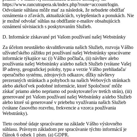
https://www.rancutrapera.sk/index.php?route=account/login.
Odvolanie súhlasu môže mať za následok, že nebudete obdŕžať
oznámenia o zľavách, aktualizáciách, vylepšeniach a ponukách. Nie
je možné odvolať súhlas na obdŕžanie e-mailov obsahujúcich
oznámení súvisiacich s poskytovaním Služieb.
D. Informácie získavané pri Vašom používaní našej Webstránky
Za účelom neustáleho skvalitňovania našich Služieb, rozvoja Vášho
užívateľského zážitku pri používaní našej Webstránky spracúvame
informácie týkajúce sa: (i) Vášho počítača, (ii) návštev alebo
používania našej Webstránky a/alebo našich Služieb (vrátane Vašej
IP adresy, geografickej polohy, typu a verzie Vášho prehliadača/
operačného systému, zdrojových odkazov, dĺžky návštevy
prezeraných stránkach a pohyboch na našich Webových stránkach
alebo akékoľvek podobné informácie, ktoré Spoločnosť môže
získať priamo alebo nepriamo od poskytovateľov tretích strán), (iii)
generované pri Vašom používaní našej Webstránky a/alebo Služieb
alebo ktoré sú generované v priebehu využívania našich Služieb
(vrátane časového rozvrhu, frekvencie a vzorca používania
Webstránky).
Tieto osobné údaje spracúvame na základe Vášho výslovného
súhlasu. Právnym základom pre spracúvanie týchto informácií je
článok 6 odsek 1 písm. (a) GDPR.