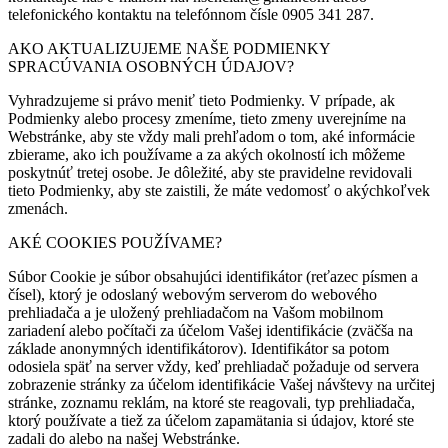
telefonického kontaktu na telefónnom čísle 0905 341 287.
AKO AKTUALIZUJEME NAŠE PODMIENKY
SPRACÚVANIA OSOBNÝCH ÚDAJOV?
Vyhradzujeme si právo meniť tieto Podmienky. V prípade, ak
Podmienky alebo procesy zmeníme, tieto zmeny uverejníme na
Webstránke, aby ste vždy mali prehľadom o tom, aké informácie
zbierame, ako ich používame a za akých okolností ich môžeme
poskytnúť tretej osobe. Je dôležité, aby ste pravidelne revidovali
tieto Podmienky, aby ste zaistili, že máte vedomosť o akýchkoľvek
zmenách.
AKÉ COOKIES POUŽÍVAME?
Súbor Cookie je súbor obsahujúci identifikátor (reťazec písmen a
čísel), ktorý je odoslaný webovým serverom do webového
prehliadača a je uložený prehliadačom na Vašom mobilnom
zariadení alebo počítači za účelom Vašej identifikácie (zväčša na
základe anonymných identifikátorov). Identifikátor sa potom
odosiela späť na server vždy, keď prehliadač požaduje od servera
zobrazenie stránky za účelom identifikácie Vašej návštevy na určitej
stránke, zoznamu reklám, na ktoré ste reagovali, typ prehliadača,
ktorý používate a tiež za účelom zapamätania si údajov, ktoré ste
zadali do alebo na našej Webstránke.