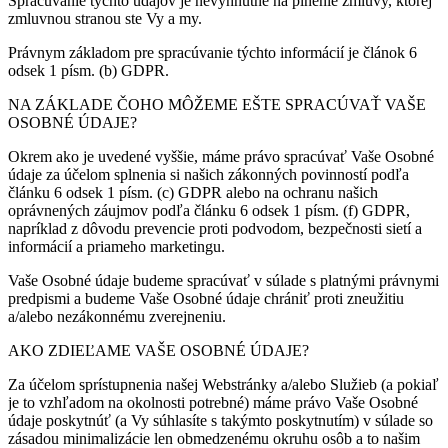
Spracúvanie týchto údajov je nevyhnutné na plnenie zmluvy, ktorej
zmluvnou stranou ste Vy a my.
Právnym základom pre spracúvanie týchto informácií je článok 6
odsek 1 písm. (b) GDPR.
NA ZÁKLADE ČOHO MÔŽEME EŠTE SPRACÚVAŤ VAŠE
OSOBNÉ ÚDAJE?
Okrem ako je uvedené vyššie, máme právo spracúvať Vaše Osobné
údaje za účelom splnenia si našich zákonných povinností podľa
článku 6 odsek 1 písm. (c) GDPR alebo na ochranu našich
oprávnených záujmov podľa článku 6 odsek 1 písm. (f) GDPR,
napríklad z dôvodu prevencie proti podvodom, bezpečnosti sietí a
informácií a priameho marketingu.
Vaše Osobné údaje budeme spracúvať v súlade s platnými právnymi
predpismi a budeme Vaše Osobné údaje chrániť proti zneužitiu
a/alebo nezákonnému zverejneniu.
AKO ZDIEĽAME VAŠE OSOBNÉ ÚDAJE?
Za účelom sprístupnenia našej Webstránky a/alebo Služieb (a pokiaľ
je to vzhľadom na okolnosti potrebné) máme právo Vaše Osobné
údaje poskytnúť (a Vy súhlasíte s takýmto poskytnutím) v súlade so
zásadou minimalizácie len obmedzenému okruhu osôb a to našim