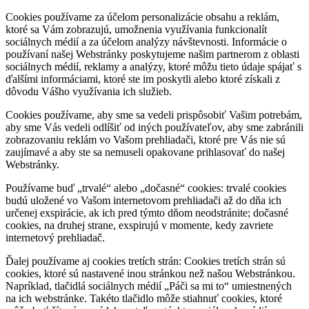
Cookies používame za účelom personalizácie obsahu a reklám,
ktoré sa Vám zobrazujú, umožnenia využívania funkcionalít
sociálnych médií a za účelom analýzy návštevnosti. Informácie o
používaní našej Webstránky poskytujeme našim partnerom z oblasti
sociálnych médií, reklamy a analýzy, ktoré môžu tieto údaje spájať s
ďalšími informáciami, ktoré ste im poskytli alebo ktoré získali z
dôvodu Vášho využívania ich služieb.
Cookies používame, aby sme sa vedeli prispôsobiť Vašim potrebám,
aby sme Vás vedeli odlíšiť od iných používateľov, aby sme zabránili
zobrazovaniu reklám vo Vašom prehliadači, ktoré pre Vás nie sú
zaujímavé a aby ste sa nemuseli opakovane prihlasovať do našej
Webstránky.
Používame buď „trvalé“ alebo „dočasné“ cookies: trvalé cookies
budú uložené vo Vašom internetovom prehliadači až do dňa ich
určenej exspirácie, ak ich pred týmto dňom neodstránite; dočasné
cookies, na druhej strane, exspirujú v momente, kedy zavriete
internetový prehliadač.
Ďalej používame aj cookies tretích strán: Cookies tretích strán sú
cookies, ktoré sú nastavené inou stránkou než našou Webstránkou.
Napríklad, tlačidlá sociálnych médií „Páči sa mi to“ umiestnených
na ich webstránke. Takéto tlačidlo môže stiahnuť cookies, ktoré