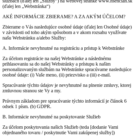
službách (ďalej len „Služby“) na webovej stránke www.hsencian.sk
(ďalej len „Webstránka“)
AKÉ INFORMÁCIE ZBIERAME? A ZA AKÝM ÚČELOM?
Zbierame o Vás nasledujúce osobné údaje (ďalej len Osobné údaje)
v závislosti od toho akým spôsobom a v akom rozsahu využívate
našu Webstránku a/alebo Služby:
A. Informácie nevyhnutné na registráciu a prístup k Webstránke
Za účelom registrácie na našej Webstránke a následnému
prihlasovaniu sa do našej Webstránky a prístupu k našim
personalizovaným službám na Webstránke spracúvame nasledujúce
osobné údaje: (i) Vaše meno, (ii) priezvisko a (iii) e-mail.
Spracúvanie týchto údajov je nevyhnutné na plnenie zmluvy, ktorej
zmluvnou stranou ste Vy a my.
Právnym základom pre spracúvanie týchto informácií je článok 6
odsek 1 písm. (b) GDPR.
B. Informácie nevyhnutné na poskytovanie Služieb
Za účelom poskytovania našich Služieb (teda [dodanie Vami
objednaného tovaru / poskytnutie Vami zakúpenej služby])