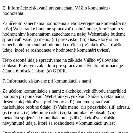
E. Informácie získavané pri zanechaní Vášho komentára /
hodnotenia
Za účelom zanechania hodnotenia alebo zverejnenia komentára na
našej Webstránke budeme spracúvať osobné údaje, ktoré spolu s
hodnotením/ komentárom zanecháte na našej Webstránke budeme
spracúvať Vaše: (i) meno, (ii) priezvisko, (iii) alias, ktorý si na
zanechanie komentára/hodnotenia určíte a (iv) akékoľvek ďalšie
údaje, ktoré sa rozhodnete v hodnotení/ komentári uviesť.
Tieto osobné údaje spracúvame na základe Vášho výslovného
súhlasu. Právnym základom pre spracúvanie týchto informácií je
článok 6 odsek 1 písm. (a) GDPR.
F. Informácie získavané pri komunikácii s nami
Za účelom komunikácie s nami z akéhokoľvek dôvodu (napríklad
podpora pri používaní Webstránky/využívaní Služieb, reklamácia,
riešenie akýchkoľvek problémov atď.) budeme spracúvať
nasledujúce osobné údaje: (i) Vaše meno, (ii) priezvisko, (iii) adresu,
(iv) e-mail, (v) telefónne číslo, (vi) komunikačný obsah, (vii)
metadáta spojené s komunikáciou a (viii) ) akékoľvek ďalšie
nevyhnutné údaje, ktoré sa rozhodnete v komunikácii uviesť.