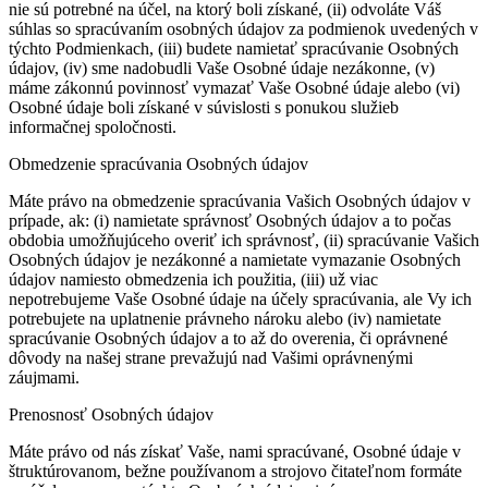
nie sú potrebné na účel, na ktorý boli získané, (ii) odvoláte Váš
súhlas so spracúvaním osobných údajov za podmienok uvedených v
týchto Podmienkach, (iii) budete namietať spracúvanie Osobných
údajov, (iv) sme nadobudli Vaše Osobné údaje nezákonne, (v)
máme zákonnú povinnosť vymazať Vaše Osobné údaje alebo (vi)
Osobné údaje boli získané v súvislosti s ponukou služieb
informačnej spoločnosti.
Obmedzenie spracúvania Osobných údajov
Máte právo na obmedzenie spracúvania Vašich Osobných údajov v
prípade, ak: (i) namietate správnosť Osobných údajov a to počas
obdobia umožňujúceho overiť ich správnosť, (ii) spracúvanie Vašich
Osobných údajov je nezákonné a namietate vymazanie Osobných
údajov namiesto obmedzenia ich použitia, (iii) už viac
nepotrebujeme Vaše Osobné údaje na účely spracúvania, ale Vy ich
potrebujete na uplatnenie právneho nároku alebo (iv) namietate
spracúvanie Osobných údajov a to až do overenia, či oprávnené
dôvody na našej strane prevažujú nad Vašimi oprávnenými
záujmami.
Prenosnosť Osobných údajov
Máte právo od nás získať Vaše, nami spracúvané, Osobné údaje v
štruktúrovanom, bežne používanom a strojovo čitateľnom formáte