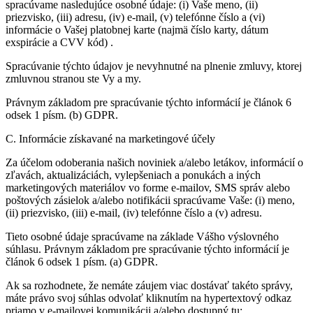
spracúvame nasledujúce osobné údaje: (i) Vaše meno, (ii)
priezvisko, (iii) adresu, (iv) e-mail, (v) telefónne číslo a (vi)
informácie o Vašej platobnej karte (najmä číslo karty, dátum
exspirácie a CVV kód) .
Spracúvanie týchto údajov je nevyhnutné na plnenie zmluvy, ktorej
zmluvnou stranou ste Vy a my.
Právnym základom pre spracúvanie týchto informácií je článok 6
odsek 1 písm. (b) GDPR.
C. Informácie získavané na marketingové účely
Za účelom odoberania našich noviniek a/alebo letákov, informácií o
zľavách, aktualizáciách, vylepšeniach a ponukách a iných
marketingových materiálov vo forme e-mailov, SMS správ alebo
poštových zásielok a/alebo notifikácii spracúvame Vaše: (i) meno,
(ii) priezvisko, (iii) e-mail, (iv) telefónne číslo a (v) adresu.
Tieto osobné údaje spracúvame na základe Vášho výslovného
súhlasu. Právnym základom pre spracúvanie týchto informácií je
článok 6 odsek 1 písm. (a) GDPR.
Ak sa rozhodnete, že nemáte záujem viac dostávať takéto správy,
máte právo svoj súhlas odvolať kliknutím na hypertextový odkaz
priamo v e-mailovej komunikácii a/alebo dostupný tu: