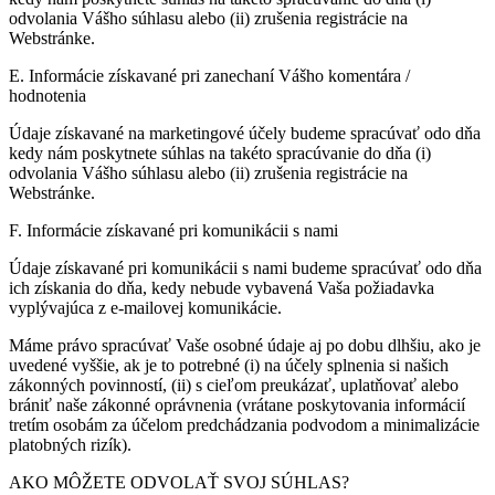
odvolania Vášho súhlasu alebo (ii) zrušenia registrácie na
Webstránke.
E. Informácie získavané pri zanechaní Vášho komentára /
hodnotenia
Údaje získavané na marketingové účely budeme spracúvať odo dňa
kedy nám poskytnete súhlas na takéto spracúvanie do dňa (i)
odvolania Vášho súhlasu alebo (ii) zrušenia registrácie na
Webstránke.
F. Informácie získavané pri komunikácii s nami
Údaje získavané pri komunikácii s nami budeme spracúvať odo dňa
ich získania do dňa, kedy nebude vybavená Vaša požiadavka
vyplývajúca z e-mailovej komunikácie.
Máme právo spracúvať Vaše osobné údaje aj po dobu dlhšiu, ako je
uvedené vyššie, ak je to potrebné (i) na účely splnenia si našich
zákonných povinností, (ii) s cieľom preukázať, uplatňovať alebo
brániť naše zákonné oprávnenia (vrátane poskytovania informácií
tretím osobám za účelom predchádzania podvodom a minimalizácie
platobných rizík).
AKO MÔŽETE ODVOLAŤ SVOJ SÚHLAS?