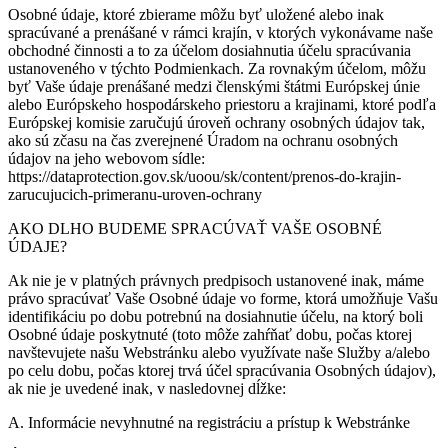
Osobné údaje, ktoré zbierame môžu byť uložené alebo inak
spracúvané a prenášané v rámci krajín, v ktorých vykonávame naše
obchodné činnosti a to za účelom dosiahnutia účelu spracúvania
ustanoveného v týchto Podmienkach. Za rovnakým účelom, môžu
byť Vaše údaje prenášané medzi členskými štátmi Európskej únie
alebo Európskeho hospodárskeho priestoru a krajinami, ktoré podľa
Európskej komisie zaručujú úroveň ochrany osobných údajov tak,
ako sú zčasu na čas zverejnené Úradom na ochranu osobných
údajov na jeho webovom sídle:
https://dataprotection.gov.sk/uoou/sk/content/prenos-do-krajin-
zarucujucich-primeranu-uroven-ochrany
AKO DLHO BUDEME SPRACÚVAŤ VAŠE OSOBNÉ
ÚDAJE?
Ak nie je v platných právnych predpisoch ustanovené inak, máme
právo spracúvať Vaše Osobné údaje vo forme, ktorá umožňuje Vašu
identifikáciu po dobu potrebnú na dosiahnutie účelu, na ktorý boli
Osobné údaje poskytnuté (toto môže zahŕňať dobu, počas ktorej
navštevujete našu Webstránku alebo využívate naše Služby a/alebo
po celu dobu, počas ktorej trvá účel spracúvania Osobných údajov),
ak nie je uvedené inak, v nasledovnej dĺžke:
A. Informácie nevyhnutné na registráciu a prístup k Webstránke