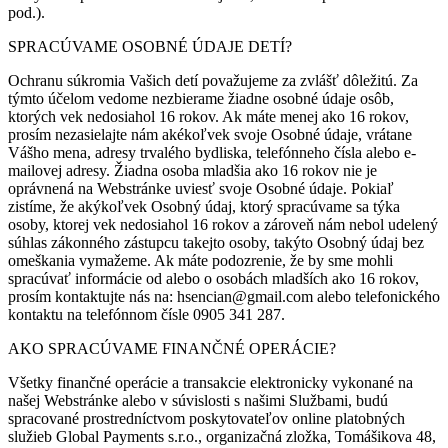
pod.).
SPRACÚVAME OSOBNÉ ÚDAJE DETÍ?
Ochranu súkromia Vašich detí považujeme za zvlášť dôležitú. Za
týmto účelom vedome nezbierame žiadne osobné údaje osôb,
ktorých vek nedosiahol 16 rokov. Ak máte menej ako 16 rokov,
prosím nezasielajte nám akékoľvek svoje Osobné údaje, vrátane
Vášho mena, adresy trvalého bydliska, telefónneho čísla alebo e-
mailovej adresy. Žiadna osoba mladšia ako 16 rokov nie je
oprávnená na Webstránke uviesť svoje Osobné údaje. Pokiaľ
zistíme, že akýkoľvek Osobný údaj, ktorý spracúvame sa týka
osoby, ktorej vek nedosiahol 16 rokov a zároveň nám nebol udelený
súhlas zákonného zástupcu takejto osoby, takýto Osobný údaj bez
omeškania vymažeme. Ak máte podozrenie, že by sme mohli
spracúvať informácie od alebo o osobách mladších ako 16 rokov,
prosím kontaktujte nás na: hsencian@gmail.com alebo telefonického
kontaktu na telefónnom čísle 0905 341 287.
AKO SPRACÚVAME FINANČNÉ OPERÁCIE?
Všetky finančné operácie a transakcie elektronicky vykonané na
našej Webstránke alebo v súvislosti s našimi Službami, budú
spracované prostredníctvom poskytovateľov online platobných
služieb Global Payments s.r.o., organizačná zložka, Tomášikova 48,