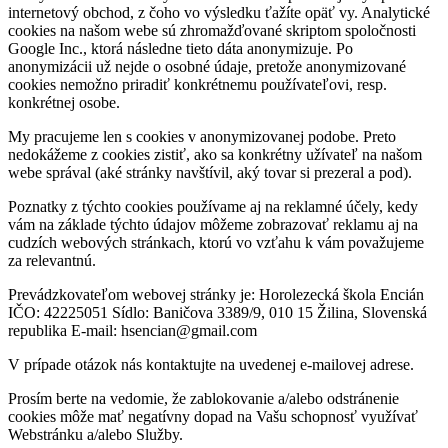
internetový obchod, z čoho vo výsledku ťažíte opäť vy. Analytické
cookies na našom webe sú zhromažďované skriptom spoločnosti
Google Inc., ktorá následne tieto dáta anonymizuje. Po
anonymizácii už nejde o osobné údaje, pretože anonymizované
cookies nemožno priradiť konkrétnemu používateľovi, resp.
konkrétnej osobe.
My pracujeme len s cookies v anonymizovanej podobe. Preto
nedokážeme z cookies zistiť, ako sa konkrétny užívateľ na našom
webe správal (aké stránky navštívil, aký tovar si prezeral a pod).
Poznatky z týchto cookies používame aj na reklamné účely, kedy
vám na základe týchto údajov môžeme zobrazovať reklamu aj na
cudzích webových stránkach, ktorú vo vzťahu k vám považujeme
za relevantnú.
Prevádzkovateľom webovej stránky je: Horolezecká škola Encián
IČO: 42225051 Sídlo: Baničova 3389/9, 010 15 Žilina, Slovenská
republika E-mail: hsencian@gmail.com
V prípade otázok nás kontaktujte na uvedenej e-mailovej adrese.
Prosím berte na vedomie, že zablokovanie a/alebo odstránenie
cookies môže mať negatívny dopad na Vašu schopnosť využívať
Webstránku a/alebo Služby.