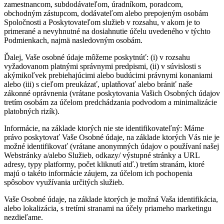
zamestnancom, subdodávateľom, úradníkom, poradcom,
obchodným zástupcom, dodávateľom alebo prepojeným osobám
Spoločnosti a Poskytovateľom služieb v rozsahu, v akom je to
primerané a nevyhnutné na dosiahnutie účelu uvedeného v týchto
Podmienkach, najmä nasledovným osobám.
Ďalej, Vaše osobné údaje môžeme poskytnúť: (i) v rozsahu
vyžadovanom platnými správnymi predpismi, (ii) v súvislosti s
akýmikoľvek prebiehajúcimi alebo budúcimi právnymi konaniami
alebo (iii) s cieľom preukázať, uplatňovať alebo brániť naše
zákonné oprávnenia (vrátane poskytovania Vašich Osobných údajov
tretím osobám za účelom predchádzania podvodom a minimalizácie
platobných rizík).
Informácie, na základe ktorých nie ste identifikovateľný: Máme
právo poskytovať Vaše Osobné údaje, na základe ktorých Vás nie je
možné identifikovať (vrátane anonymných údajov o používaní našej
Webstránky a/alebo Služieb, odkazy/ výstupné stránky a URL
adresy, typy platformy, počet kliknutí atď.) tretím stranám, ktoré
majú o takéto informácie záujem, za účelom ich pochopenia
spôsobov využívania určitých služieb.
Vaše Osobné údaje, na základe ktorých je možná Vaša identifikácia,
alebo lokalizácia, s tretími stranami na účely priameho marketingu
nezdieľame.