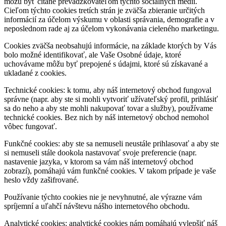
môžu byť čítané prevádzkovateľom týchto sociálnych médií.
Cieľom týchto cookies tretích strán je zväčša zbieranie určitých
informácií za účelom výskumu v oblasti správania, demografie a v
neposlednom rade aj za účelom vykonávania cieleného marketingu.
Cookies zväčša neobsahujú informácie, na základe ktorých by Vás
bolo možné identifikovať, ale Vaše Osobné údaje, ktoré
uchovávame môžu byť prepojené s údajmi, ktoré sú získavané a
ukladané z cookies.
Technické cookies: k tomu, aby náš internetový obchod fungoval
správne (napr. aby ste si mohli vytvoriť užívateľský profil, prihlásiť
sa do neho a aby ste mohli nakupovať tovar a služby), používame
technické cookies. Bez nich by náš internetový obchod nemohol
vôbec fungovať.
Funkčné cookies: aby ste sa nemuseli neustále prihlasovať a aby ste
si nemuseli stále dookola nastavovať svoje preferencie (napr.
nastavenie jazyka, v ktorom sa vám náš internetový obchod
zobrazí), pomáhajú vám funkčné cookies. V takom prípade je vaše
heslo vždy zašifrované.
Používanie týchto cookies nie je nevyhnutné, ale výrazne vám
spríjemní a uľahčí návštevu nášho internetového obchodu.
Analytické cookies: analytické cookies nám pomáhajú vylepšiť náš