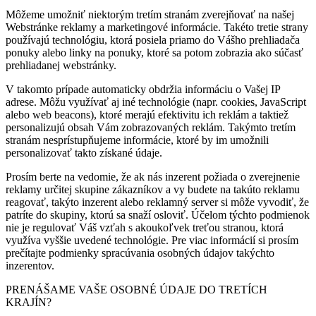
Môžeme umožniť niektorým tretím stranám zverejňovať na našej
Webstránke reklamy a marketingové informácie. Takéto tretie strany
používajú technológiu, ktorá posiela priamo do Vášho prehliadača
ponuky alebo linky na ponuky, ktoré sa potom zobrazia ako súčasť
prehliadanej webstránky.
V takomto prípade automaticky obdržia informáciu o Vašej IP
adrese. Môžu využívať aj iné technológie (napr. cookies, JavaScript
alebo web beacons), ktoré merajú efektivitu ich reklám a taktiež
personalizujú obsah Vám zobrazovaných reklám. Takýmto tretím
stranám nesprístupňujeme informácie, ktoré by im umožnili
personalizovať takto získané údaje.
Prosím berte na vedomie, že ak nás inzerent požiada o zverejnenie
reklamy určitej skupine zákazníkov a vy budete na takúto reklamu
reagovať, takýto inzerent alebo reklamný server si môže vyvodiť, že
patríte do skupiny, ktorú sa snaží osloviť. Účelom týchto podmienok
nie je regulovať Váš vzťah s akoukoľvek treťou stranou, ktorá
využíva vyššie uvedené technológie. Pre viac informácií si prosím
prečítajte podmienky spracúvania osobných údajov takýchto
inzerentov.
PRENÁŠAME VAŠE OSOBNÉ ÚDAJE DO TRETÍCH
KRAJÍN?