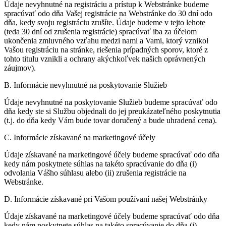
Údaje nevyhnutné na registráciu a prístup k Webstránke budeme
spracúvať odo dňa Vašej registrácie na Webstránke do 30 dní odo
dňa, kedy svoju registráciu zrušíte. Údaje budeme v tejto lehote
(teda 30 dní od zrušenia registrácie) spracúvať iba za účelom
ukončenia zmluvného vzťahu medzi nami a Vami, ktorý vznikol
Vašou registráciu na stránke, riešenia prípadných sporov, ktoré z
tohto titulu vznikli a ochrany akýchkoľvek našich oprávnených
záujmov).
B. Informácie nevyhnutné na poskytovanie Služieb
Údaje nevyhnutné na poskytovanie Služieb budeme spracúvať odo
dňa kedy ste si Službu objednali do jej preukázateľného poskytnutia
(t.j. do dňa kedy Vám bude tovar doručený a bude uhradená cena).
C. Informácie získavané na marketingové účely
Údaje získavané na marketingové účely budeme spracúvať odo dňa
kedy nám poskytnete súhlas na takéto spracúvanie do dňa (i)
odvolania Vášho súhlasu alebo (ii) zrušenia registrácie na
Webstránke.
D. Informácie získavané pri Vašom používaní našej Webstránky
Údaje získavané na marketingové účely budeme spracúvať odo dňa
kedy nám poskytnete súhlas na takéto spracúvanie do dňa (i)