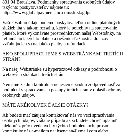
831 04 Bratislava. Podmienky spracúvania osobných údajov
takýchto poskytovateľov nájdete tu:
https://www.globalpaymentsinc.com/sk-sk/gdpr.
Vaše Osobnú údaje budeme poskytovateľom online platobných
služieb iba v takom rozsahu, ktorý je potrebný na spracovanie
platieb, ktoré vykonávate prostredníctvom našej Webstránky, na
refundáciu takýchto platieb a riešenie sťažností a dotazov
vzťahujúcich sa na takéto platby a refundácie.
AKO SPOLUPRACUJEME S WEBSTRÁNKAMI TRETÍCH
STRÁN?
Na našej Webstránke sú hypertextové odkazy a podrobnosti o
webových stránkach tretích strán.
Nemáme žiadnu kontrolu a nenesieme žiadnu zodpovednosť za
podmienky spracovania a postupy tretích strán v oblasti ochrany
osobných údajov.
MÁTE AKÉKOĽVEK ĎALŠIE OTÁZKY?
Ak budete mať záujem kontaktovať nás vo veci spracúvania
osobných údajov, vrátane prípadu ak si budete chcieť uplatniť
niektoré z práv uvedených v týchto Podmienkach, prosím
kontaktujte nás e-mailom na: hsencian@gmail.com alebo